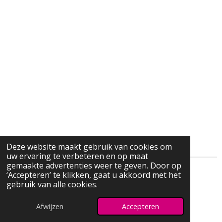
Deze website maakt gebruik van cookies om
uw ervaring te verbeteren en op maat
gemaakte advertenties weer te geven. Door op
‘Accepteren’ te klikken, gaat u akkoord met het
L
I
F
Y
gebruik van alle cookies.
i
n
a
o
© 2026 HetDrukkeDamesNetwerk.nl
n
s
c
u
Afwijzen
Accepteren
Powered by
JouwWeb
k
t
e
T
e
a
b
u