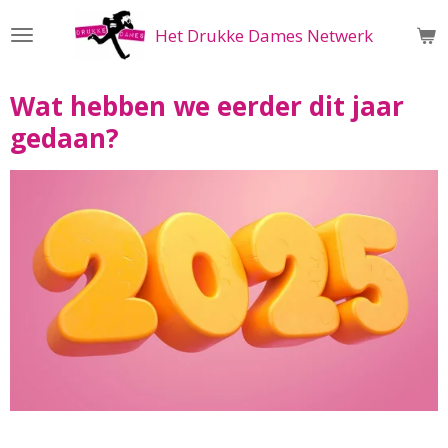
Ga
Het Drukke Dames Netwerk
direct
naar
de
Wat hebben we eerder dit jaar
hoofdinhoud
gedaan?